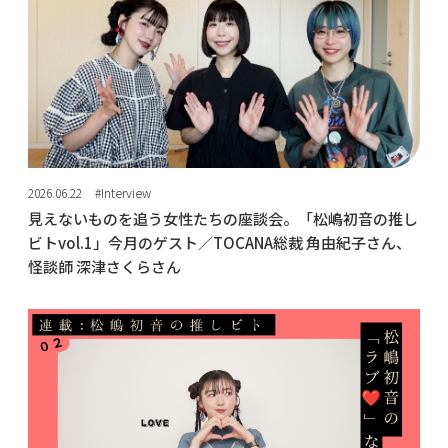
2026.06.22
#Interview
見えないものを追う女性たちの座談会。「松嶋初音の推し
ビトvol.1」今月のゲスト／TOCANA総裁 角由紀子さん、
怪談師 深津さくらさん