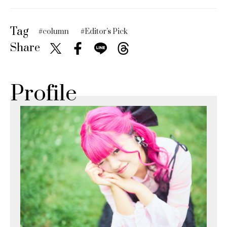
Tag
#column
#Editor's Pick
Share
Profile