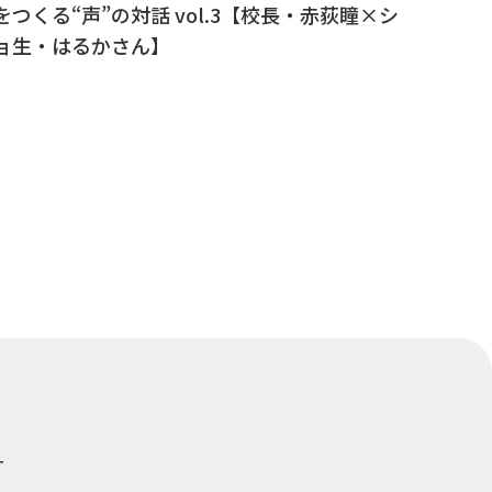
をつくる“声”の対話 vol.3【校長・赤荻瞳×シ
ョ生・はるかさん】
ー