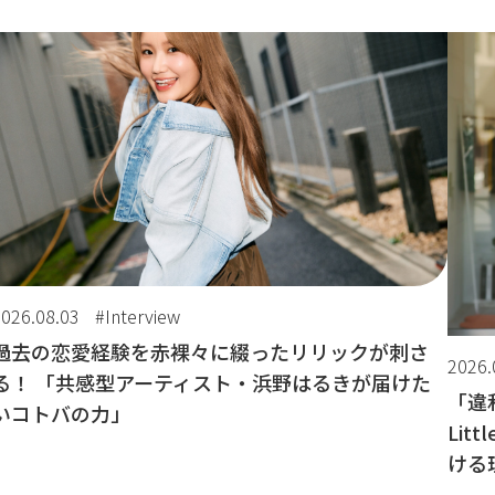
2026.08.03
#Interview
過去の恋愛経験を赤裸々に綴ったリリックが刺さ
2026.
る！ 「共感型アーティスト・浜野はるきが届けた
「違
いコトバの力」
Lit
ける