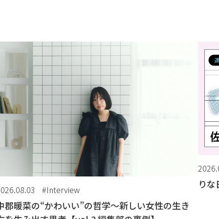
2026.
りな日
2026.08.03
#Interview
中郡暖菜の“かわいい”の哲学〜新しい女性の生き
方を生み出す思考【vol.3 編集部の裏側】