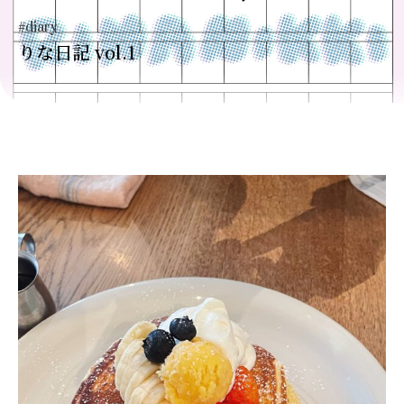
#diary
りな日記 vol.1