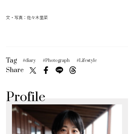
文・写真：佐々木里菜
Tag
#diary
#Photograph
#Lifestyle
Share
Profile