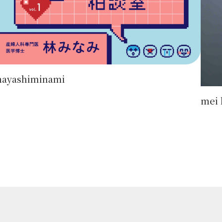
hayashiminami
mei 